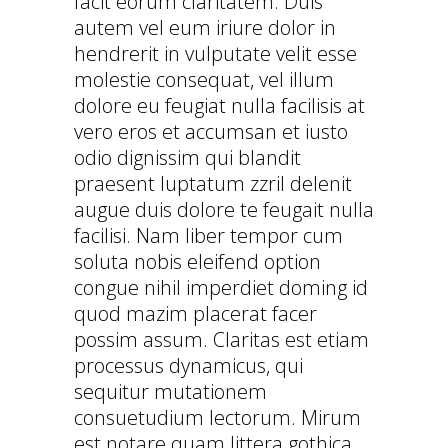
facit eorum claritatem. Duis
autem vel eum iriure dolor in
hendrerit in vulputate velit esse
molestie consequat, vel illum
dolore eu feugiat nulla facilisis at
vero eros et accumsan et iusto
odio dignissim qui blandit
praesent luptatum zzril delenit
augue duis dolore te feugait nulla
facilisi. Nam liber tempor cum
soluta nobis eleifend option
congue nihil imperdiet doming id
quod mazim placerat facer
possim assum. Claritas est etiam
processus dynamicus, qui
sequitur mutationem
consuetudium lectorum. Mirum
est notare quam littera gothica,