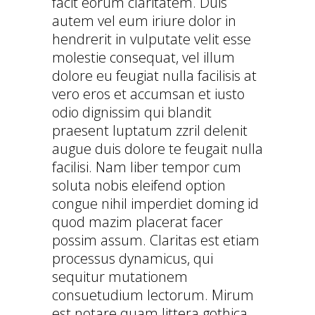
facit eorum claritatem. Duis
autem vel eum iriure dolor in
hendrerit in vulputate velit esse
molestie consequat, vel illum
dolore eu feugiat nulla facilisis at
vero eros et accumsan et iusto
odio dignissim qui blandit
praesent luptatum zzril delenit
augue duis dolore te feugait nulla
facilisi. Nam liber tempor cum
soluta nobis eleifend option
congue nihil imperdiet doming id
quod mazim placerat facer
possim assum. Claritas est etiam
processus dynamicus, qui
sequitur mutationem
consuetudium lectorum. Mirum
est notare quam littera gothica,