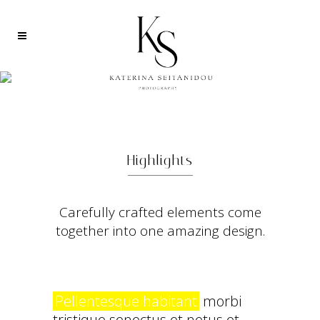
HIGHLIGHTS
Highlights
Carefully crafted elements come
together into one amazing design.
Pellentesque habitant
morbi
tristique senectus et netus et