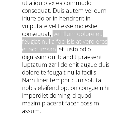
ut aliquip ex ea commodo
consequat. Duis autem vel eum
iriure dolor in hendrerit in
vulputate velit esse molestie
consequat,
vel illum dolore eu
feugiat nulla facilisis at vero eros
et accumsan
et iusto odio
dignissim qui blandit praesent
luptatum zzril delenit augue duis
dolore te feugait nulla facilisi.
Nam liber tempor cum soluta
nobis eleifend option congue nihil
imperdiet doming id quod
mazim placerat facer possim
assum.