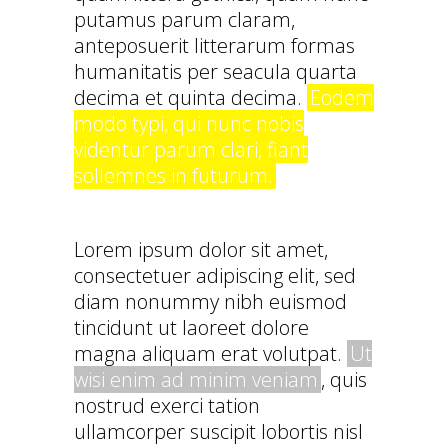
putamus parum claram,
anteposuerit litterarum formas
humanitatis per seacula quarta
decima et quinta decima.
Eodem
modo typi, qui nunc nobis
videntur parum clari, fiant
sollemnes in futurum.
Lorem ipsum dolor sit amet,
consectetuer adipiscing elit, sed
diam nonummy nibh euismod
tincidunt ut laoreet dolore
magna aliquam erat volutpat.
Ut
wisi enim ad minim veniam
, quis
nostrud exerci tation
ullamcorper suscipit lobortis nisl