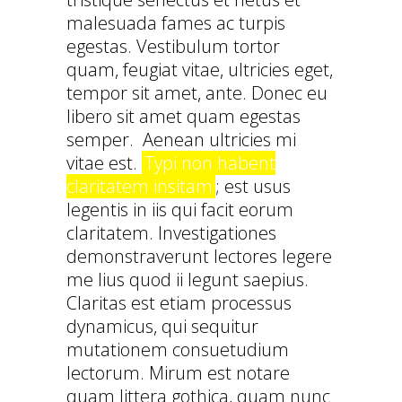
malesuada fames ac turpis
egestas. Vestibulum tortor
quam, feugiat vitae, ultricies eget,
tempor sit amet, ante. Donec eu
libero sit amet quam egestas
semper. Aenean ultricies mi
vitae est.
Typi non habent
claritatem insitam
; est usus
legentis in iis qui facit eorum
claritatem. Investigationes
demonstraverunt lectores legere
me lius quod ii legunt saepius.
Claritas est etiam processus
dynamicus, qui sequitur
mutationem consuetudium
lectorum. Mirum est notare
quam littera gothica, quam nunc