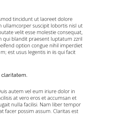
mod tincidunt ut laoreet dolore
ullamcorper suscipit lobortis nisl ut
utate velit esse molestie consequat,
im qui blandit praesent luptatum zzril
leifend option congue nihil imperdiet
est usus legentis in iis qui facit
 claritatem.
Duis autem vel eum iriure dolor in
cilisis at vero eros et accumsan et
gait nulla facilisi. Nam liber tempor
t facer possim assum. Claritas est