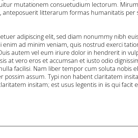
uitur mutationem consuetudium lectorum. Mirum e
nteposuerit litterarum formas humanitatis per s
etuer adipiscing elit, sed diam nonummy nibh euis
 enim ad minim veniam, quis nostrud exerci tation 
is autem vel eum iriure dolor in hendrerit in vulp
lisis at vero eros et accumsan et iusto odio digniss
nulla facilisi. Nam liber tempor cum soluta nobis e
possim assum. Typi non habent claritatem insitam; 
ritatem insitam; est usus legentis in iis qui facit