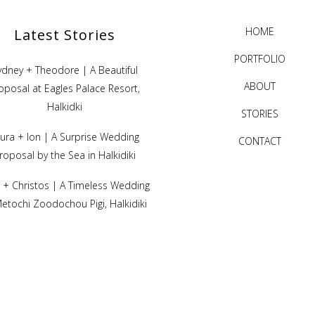
HOME
Latest Stories
PORTFOLIO
ydney + Theodore | A Beautiful
ABOUT
oposal at Eagles Palace Resort,
Halkidki
STORIES
ura + Ion | A Surprise Wedding
CONTACT
roposal by the Sea in Halkidiki
ni + Christos | A Timeless Wedding
Metochi Zoodochou Pigi, Halkidiki