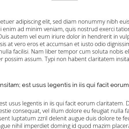
etuer adipiscing elit, sed diam nonummy nibh euis
 enim ad minim veniam, quis nostrud exerci tation 
is autem vel eum iriure dolor in hendrerit in vulp
lisis at vero eros et accumsan et iusto odio digniss
nulla facilisi. Nam liber tempor cum soluta nobis e
possim assum. Typi non habent claritatem insitam; 
nsitam; est usus legentis in iis qui facit eorum
st usus legentis in iis qui facit eorum claritatem. 
estie consequat, vel illum dolore eu feugiat nulla fa
sent luptatum zzril delenit augue duis dolore te feu
ngue nihil imperdiet doming id quod mazim placera